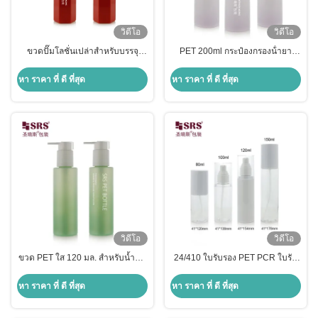
วิดีโอ
วิดีโอ
ขวดปั๊มโลชั่นเปล่าสำหรับบรรจุ
PET 200ml กระป๋องกรองน้ํายา
ภัณฑ์เครื่องสำอาง ครีมทาหน้า
พลาสติกสีม่วง
ขนาด 150 มล. สีตามสั่ง
หา ราคา ที่ ดี ที่สุด
หา ราคา ที่ ดี ที่สุด
วิดีโอ
วิดีโอ
ขวด PET ใส 120 มล. สำหรับน้ำมัน
24/410 ใบรับรอง PET PCR ใบรับ
ทำความสะอาด ขายส่ง
รอง PET พลาสติก ข้างเปล่า ปรับ
แต่งสี ขาว กล่องโลชั่น สําหรับพื้น
หา ราคา ที่ ดี ที่สุด
หา ราคา ที่ ดี ที่สุด
ฐาน เจลเซรมใบหน้า