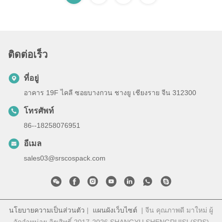
ติดต่อเร็ว
ที่อยู่
อาคาร 19F ไคลี ซอยบางกวน ชางยู เชียงราย จีน 312300
โทรศัพท์
86--18258076951
อีเมล
sales03@srscospack.com
นโยบายความเป็นส่วนตัว
|
แผนผังเว็บไซต์
| จีน คุณภาพดี มาใหม่ ผู้
จัดจําหน่าย.ลิขสิทธิ์ 2017-2026 SHANGYU SHENGRUISI (SRS)