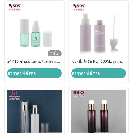
วิดีโอ
24/410 ครีมผ่อนคลายสีหน้าเจลเพต
ขวดปั๊มโลชั่น PET 100ML คุณภาพ
หรู กระป๋องปั๊มเพทพลาสติก สําหรับ
สูง ปรับแต่งสี บรรจุภัณฑ์ครีมทา
โลชั่นเครื่องสําอาง
หน้าพลาสติก
หา ราคา ที่ ดี ที่สุด
หา ราคา ที่ ดี ที่สุด