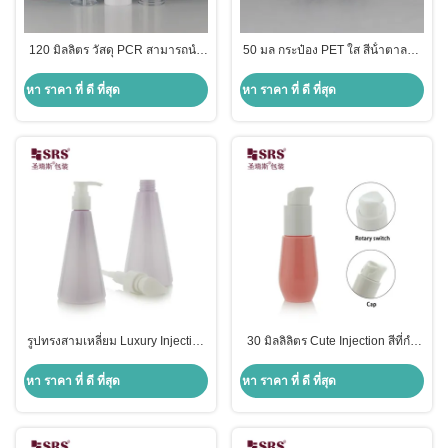
120 มิลลิตร วัสดุ PCR สามารถนํา
50 มล กระป๋อง PET ใส สีน้ําตาลหรู
ไปใช้ใหม่ได้ โดยสั่ง วัสดุที่ว่าง
โลชั่น เซรั่ม ปั๊ม สําหรับเครื่องสําอาง
โลชั่นปั๊ม ขวด PET แบบราบ
หา ราคา ที่ ดี ที่สุด
หา ราคา ที่ ดี ที่สุด
รูปทรงสามเหลี่ยม Luxury Injection
30 มิลลิลิตร Cute Injection สีที่กํา
Violet พลาสติกปั๊ม Custom Color
หนดเอง พลาสติกรีไซเคิล U Shape
Lotion กระป๋อง PET
Bottom Lotion Pump กระป๋อง PET
หา ราคา ที่ ดี ที่สุด
หา ราคา ที่ ดี ที่สุด
สีชมพู