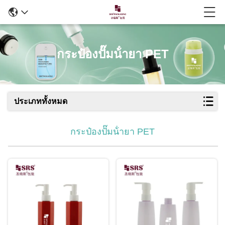
กระป๋องปั๊มน้ํายา PET
ประเภททั้งหมด
กระป๋องปั๊มน้ํายา PET