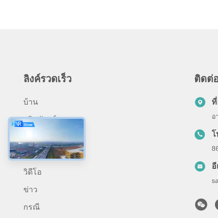
ลิงค์รวดเร็ว
ติดต่อ
บ้าน
ที่
อ
ผลิตภัณฑ์
โ
เกี่ยวกับเรา
8
การใช้งาน
อ
วิดีโอ
s
ข่าว
กรณี