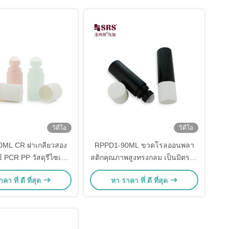
วิดีโอ
วิดีโอ
ML CR ฝาเกลียวสอง
RPPD1-90ML ขวดโรลออนพลา
์ PCR PP วัสดุรีไซเคิล
สติกคุณภาพสูงทรงกลม เป็นมิตรต่อ
กลิ้งสำหรับเจลนวด
สิ่งแวดล้อม สำหรับผลิตภัณฑ์ระงับ
คา ที่ ดี ที่สุด
หา ราคา ที่ ดี ที่สุด
เหงื่อ พร้อมฝาปิดกันเด็ก CRC