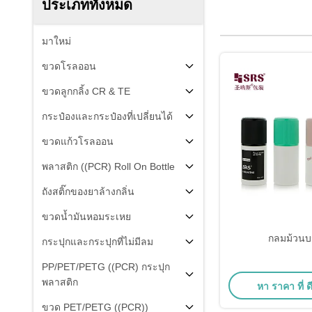
ประเภททั้งหมด
มาใหม่
ขวดโรลออน
ขวดลูกกลิ้ง CR & TE
กระป๋องและกระป๋องที่เปลี่ยนได้
ขวดแก้วโรลออน
พลาสติก ((PCR) Roll On Bottle
ถังสติ๊กของยาล้างกลิ่น
ขวดน้ำมันหอมระเหย
กลมม้วน
กระปุกและกระปุกที่ไม่มีลม
PP/PET/PETG ((PCR) กระปุก
พลาสติก
หา ราคา ที่ ดี
ขวด PET/PETG ((PCR))