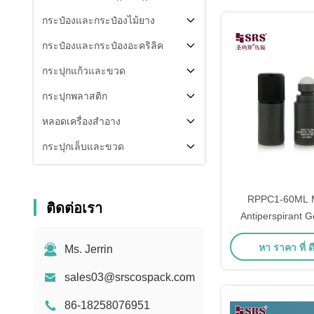
กระป๋องและกระป๋องไม้ยาง
กระป๋องและกระป๋องอะคริลิค
กระปุกแก้วและขวด
กระปุกพลาสติก
หลอดเครื่องสำอาง
กระปุกเล็บและขวด
ส่วนประกอบของบรรจุ
คนอื่น
RPPC1-60ML M
ติดต่อเรา
Antiperspirant Ge
Bottle With CRC P
หา ราคา ที่ ดี
Ms. Jerrin
Wholes
sales03@srscospack.com
86-18258076951