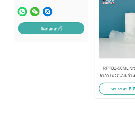
ติดต่อตอนนี้
RPPB1-50ML ขว
อาการปวดแบบกำหนดเ
ใคร ออกแบบพิเศษ
หา ราคา ที่ ดี
PCR PP ขายส่ง ข
ไม่รั่วไหล พ