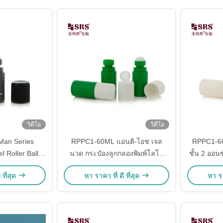
วิดีโอ
วิดีโอ
an Series
RPPC1-60ML แอนติ-ไอช เจล
RPPC1-60
l Roller Ball
นวด กระป๋องลูกกลองพิมพ์โลโก้
ชั้น 2 ออนซ
lastic Bottles
CRC ไม่มีการรั่ว แพคเกจสีเขียว
ขวดลูก
 ที่สุด
หา ราคา ที่ ดี ที่สุด
หา รา
ale