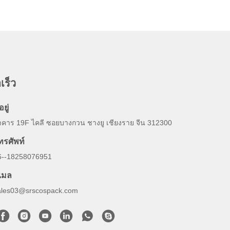
เร็ว
อยู่
าคาร 19F ไคลี ซอยบางกวน ชางยู เชียงราย จีน 312300
ทรศัพท์
6--18258076951
ีเมล
ales03@srscospack.com