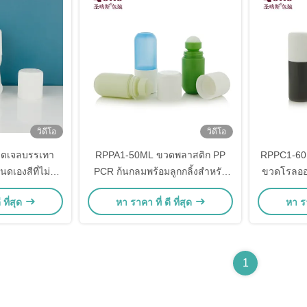
วิดีโอ
วิดีโอ
ดเจลบรรเทา
RPPA1-50ML ขวดพลาสติก PP
RPPC1-60M
องสีที่ไม่ซ้ำ
PCR ก้นกลมพร้อมลูกกลิ้งสำหรับ
ขวดโรลออน
สำหรับการฉีด
บรรจุภัณฑ์ระงับกลิ่นกาย CRC
เงา พ
 ที่สุด
หา ราคา ที่ ดี ที่สุด
หา รา
วดโรลเลอร์แบบ
ร้อม CRC
1