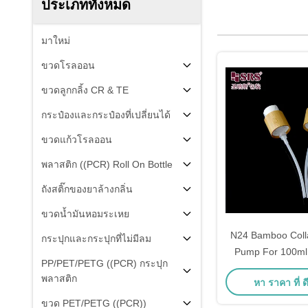
ประเภททั้งหมด
มาใหม่
ขวดโรลออน
ขวดลูกกลิ้ง CR & TE
กระป๋องและกระป๋องที่เปลี่ยนได้
ขวดแก้วโรลออน
พลาสติก ((PCR) Roll On Bottle
ถังสติ๊กของยาล้างกลิ่น
ขวดน้ำมันหอมระเหย
N24 Bamboo Colla
กระปุกและกระปุกที่ไม่มีลม
Pump For 100ml 
PP/PET/PETG ((PCR) กระปุก
พลาสติก
หา ราคา ที่ ดี
ขวด PET/PETG ((PCR))