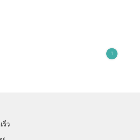
1
เร็ว
อยู่