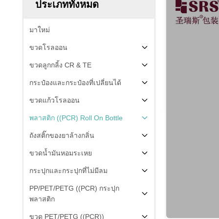
ประเภททั้งหมด
มาใหม่
ขวดโรลออน
ขวดลูกกลิ้ง CR & TE
กระป๋องและกระป๋องที่เปลี่ยนได้
ขวดแก้วโรลออน
พลาสติก ((PCR) Roll On Bottle
ถังสติ๊กของยาล้างกลิ่น
ขวดน้ำมันหอมระเหย
กระปุกและกระปุกที่ไม่มีลม
PP/PET/PETG ((PCR) กระปุก
พลาสติก
ขวด PET/PETG ((PCR))