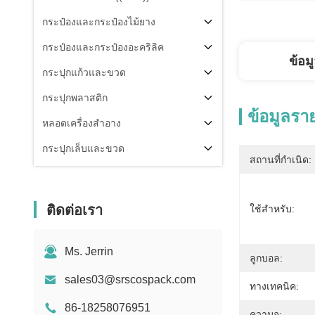
กระป๋องและกระป๋องไม้ยาง
กระป๋องและกระป๋องอะคริลิค
ข้อม
กระปุกแก้วและขวด
กระปุกพลาสติก
ข้อมูลรา
หลอดเครื่องสำอาง
กระปุกเล็บและขวด
สถานที่กำเนิด:
ส่วนประกอบของบรรจุ
คนอื่น
ติดต่อเรา
ใช้สําหรับ:
Ms. Jerrin
ลูกบอล:
sales03@srscospack.com
ทางเทคนิค:
86-18258076951
ความจุ: