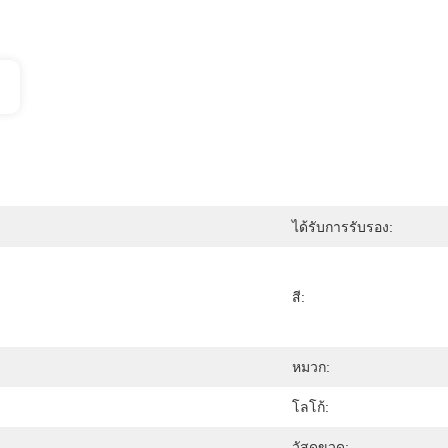
ได้รับการรับรอง:
สี:
หมวก:
โลโก้:
วัสดุขวด: