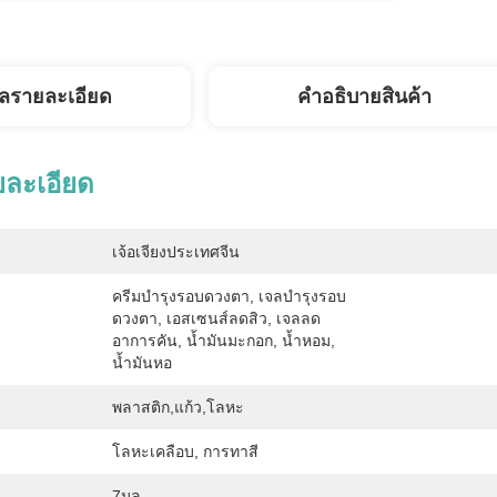
ูลรายละเอียด
คําอธิบายสินค้า
ยละเอียด
เจ้อเจียงประเทศจีน
ครีมบำรุงรอบดวงตา, ​​เจลบำรุงรอบ
ดวงตา, ​​เอสเซนส์ลดสิว, เจลลด
อาการคัน, น้ำมันมะกอก, น้ำหอม, 
น้ำมันหอ
พลาสติก,แก้ว,โลหะ
โลหะเคลือบ, การทาสี
7มล