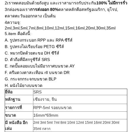
2เราทดสอบมันด้วยถังสูบ และเราสามารถรับประกัน
100% ไม่มีการรั่ว
3กล่องของเรา
การส่งออก 80%
ตลาดหลักคือสหรัฐอเมริกา, ยุโรป,
ตลาดตะวันออกกลาง เป็นต้น
4ความจุ:
2ml,3ml,5ml,7ml,8ml,10ml,12ml,15ml,16ml,20ml,30ml,35ml
5.item คือดังนี้:
A. รูปทรงกระบอก RPP และ RPA ซีรีส์
B. รูปทรงไม่เรียบร้อย PETG ซีรีส์
C. หมวกปิดด้วยตะขอ DH ซีรีส์
D. ตัวถือที่มีสกรูซีรีส์ SRS
E. กดปั๊มลอยแบบไม่มีอากาศบนขวด AY
F. ครีมดวงตาสะเทือน rll บนขวด DR
G. กระจกกระจกบนขวด BLP
H. ผนังไม้ยางบนขวด
ยี่ห้อ
SRS
หลักฐาน
เชียงราย, จีน
รายการที่
RPP-5ml รอยบนขวด
ขนาด
16mm*69mm
มี หนังสือ อีก
2ml 3ml 5ml 7ml 8ml 10ml 12ml 15ml 16ml 20ml 30ml
เล่ม
35ml กลาก