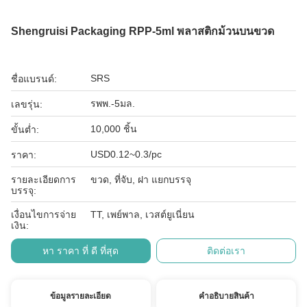
Shengruisi Packaging RPP-5ml พลาสติกม้วนบนขวด
SRS
ชื่อแบรนด์:
รพพ.-5มล.
เลขรุ่น:
10,000 ชิ้น
ขั้นต่ำ:
USD0.12~0.3/pc
ราคา:
รายละเอียดการ
ขวด, ที่จับ, ฝา แยกบรรจุ
บรรจุ:
เงื่อนไขการจ่าย
TT, เพย์พาล, เวสต์ยูเนี่ยน
เงิน:
หา ราคา ที่ ดี ที่สุด
ติดต่อเรา
ข้อมูลรายละเอียด
คําอธิบายสินค้า