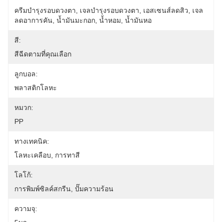
ครีมบำรุงรอบดวงตา, ​​เจลบำรุงรอบดวงตา, ​​เอสเซนส์ลดสิว, เจล
ลดอาการคัน, น้ำมันมะกอก, น้ำหอม, น้ำมันหอ
สี:
สีฉีดตามที่คุณเลือก
ลูกบอล:
พลาสติกโลหะ
หมวก:
PP
ทางเทคนิค:
โลหะเคลือบ, การทาสี
โลโก้:
การพิมพ์ซิลค์สกรีน, ปั๊มความร้อน
ความจุ: