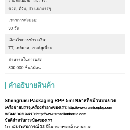
รายละเอียดการบรรจุ:
ขวด, ที่จับ, ฝา แยกบรรจุ
เวลาการส่งมอบ:
30 วัน
เงื่อนไขการชำระเงิน:
TT, เพย์พาล, เวสต์ยูเนี่ยน
สามารถในการผลิต:
300,000 ชิ้น/เดือน
คําอธิบายสินค้า
Shengruisi Packaging RPP-5ml พลาสติกม้วนบนขวด
เครือข่ายบรรจุเครื่องสําอางของเรา:
http://www.sunrisepkg.com
กล่องลวดของเรา:
http://www.srsrollonbottle.com
ข้อดีสําหรับกระป๋องของเรา
1เรามี
ประสบการณ์ 12 ปี
ในกรอบของม้วนบนขวด