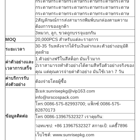
กระดาษกระดาษกระดาษกระดาษกระดาษกระดาษ
กระดาษกระดาษกระดาษกระดาษกระดาษกระดาษ
กระดาษกระดาษกระดาษกระดาษกระดาษกระดาษ
2สัญลักษณ์การส่งสามารถพิมพ์บนกล่องตามความ
ต้องการของลูกค้า
3หมวก, ลูก, ขวดถูกบรรจุแยกกัน
MOQ
20,000PCS สําหรับแต่ละรายการ
30-35 วันหลังจากได้รับเงินฝากและตัวอย่างอนุมัติ
ระยะเวลา
สุดท้าย
1.ตัวอย่างฟรีในสีสต็อก มันเร็วมาก
ค่าตัวอย่างและ
2เราสามารถทําตัวอย่างได้ตามสีหรือตัวอย่างจริงของ
เวลาการเสร็จ
คุณ แต่คุณควรจ่ายค่าตัวอย่าง มันใช้เวลา 7 วัน
ค่าบริการรับ
ต้องจ่ายโดยผู้ซื้อ
ส่งตัวอย่าง
อีเมล:sunrisepkg@vip163.com
info@srscospack.com
โทร:0086-575-82993700; แฟ็กซ์:0086-575-
82870173
ข้อมูลติดต่อ
โทร 0086-13967532327 เราคุยกัน:
วอทแชป: +86 13967532327 สกายเป้: แคธี้7896
เว็บไซต์: www.sunrisepkg.com