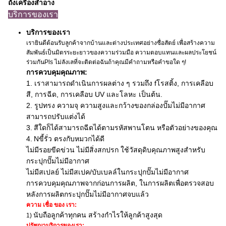
ถังเครื่องสําอาง
บริการของเรา
บริการของเรา
เรายินดีต้อนรับลูกค้าจากบ้านและต่างประเทศอย่างซื่อสัตย์ เพื่อสร้างความ
สัมพันธ์เป็นมิตรระยะยาวของความร่วมมือ ความตอบแทนและผลประโยชน์
ร่วมกันPls ไม่ลังเลที่จะติดต่อฉันถ้าคุณมีคําถามหรือคําขอใด ๆ!
การควบคุมคุณภาพ:
1. เราสามารถดําเนินการ
ผลต่าง ๆ รวมถึง f
โรสติ้ง, การเคลือบ
สี, การฉีด, การเคลือบ UV และโลหะ เป็นต้น
.
2. รูปทรง ความจุ ความสูงและกว้างของกล่องปั๊มไม่มีอากาศ
สามารถปรับแต่งได้
3.
สีใดก็ได้สามารถฉีดได้ตามรหัสพานโตน หรือตัวอย่างของคุณ
4.
N
ขี้รั่ว ตรงกับหมวกได้ดี
ไม่มีรอยขีดข่วน ไม่มีสิ่งสกปรก ใช้วัสดุดิบคุณภาพสูงสําหรับ
กระปุกปั๊มไม่มีอากาศ
ไม่มีสเปลย์ ไม่มีสเปค/บับเบลล์ใน
กระปุกปั๊มไม่มีอากาศ
การควบคุมคุณภาพจากก่อนการผลิต, ในการผลิตเพื่อตรวจสอบ
หลังการผลิต
กระปุกปั๊มไม่มีอากาศ
จบแล้ว
ความ เชื่อ ของ เรา:
นับถือลูกค้าทุกคน สร้างกําไรให้ลูกค้าสูงสุด
1)
ปรัชญาบริการของเรา: