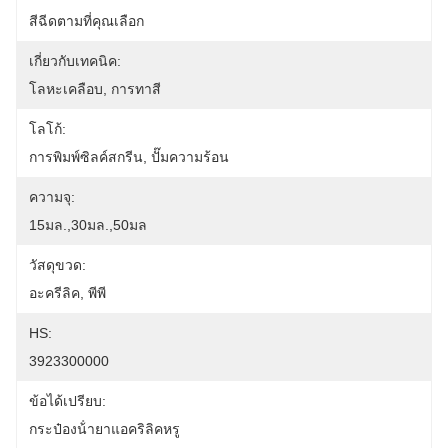
สีฉีดตามที่คุณเลือก
เกี่ยวกับเทคนิค:
โลหะเคลือบ, การทาสี
โลโก้:
การพิมพ์ซิลค์สกรีน, ปั๊มความร้อน
ความจุ:
15มล.,30มล.,50มล
วัสดุขวด:
อะครีลิค, พีพี
HS:
3923300000
ข้อได้เปรียบ:
กระป๋องน้ํายาแอคริลิคหรู