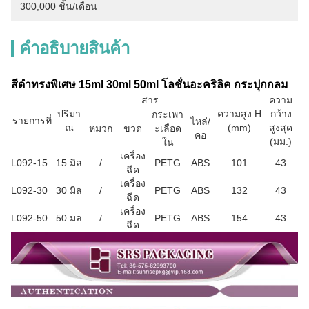
300,000 ชิ้น/เดือน
คําอธิบายสินค้า
สีดําทรงพิเศษ 15ml 30ml 50ml โลชั่นอะคริลิค กระปุกกลม
สาร
ความ
ปริมา
ความสูง H
กว้าง
กระเพา
รายการที่
ไหล่/
ณ
(mm)
สูงสุด
หมวก
ขวด
ะเลือด
คอ
(มม.)
ใน
เครื่อง
L092-15
15 มิล
/
PETG
ABS
101
43
ฉีด
เครื่อง
L092-30
30 มิล
/
PETG
ABS
132
43
ฉีด
เครื่อง
L092-50
50 มล
/
PETG
ABS
154
43
ฉีด