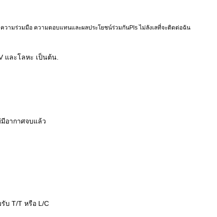
ของความร่วมมือ ความตอบแทนและผลประโยชน์ร่วมกันPls ไม่ลังเลที่จะติดต่อฉัน
UV และโลหะ เป็นต้น
.
ม่มีอากาศ
จบแล้ว
รับ T/T หรือ L/C