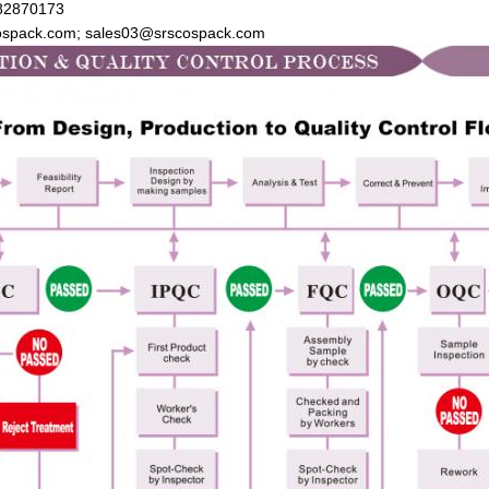
-82870173
cospack.com; sales03@srscospack.com