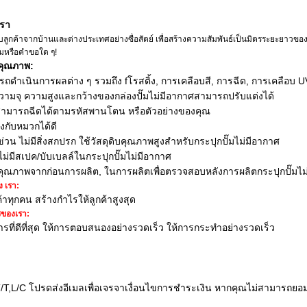
เรา
รับลูกค้าจากบ้านและต่างประเทศอย่างซื่อสัตย์ เพื่อสร้างความสัมพันธ์เป็นมิตรระยะยาว
มหรือคําขอใด ๆ!
คุณภาพ:
รถดําเนินการ
ผลต่าง ๆ รวมถึง f
โรสติ้ง, การเคลือบสี, การฉีด, การเคลือบ 
ความจุ ความสูงและกว้างของกล่องปั๊มไม่มีอากาศสามารถปรับแต่งได้
้สามารถฉีดได้ตามรหัสพานโตน หรือตัวอย่างของคุณ
ตรงกับหมวกได้ดี
ข่วน ไม่มีสิ่งสกปรก ใช้วัสดุดิบคุณภาพสูงสําหรับ
กระปุกปั๊มไม่มีอากาศ
 ไม่มีสเปค/บับเบลล์ใน
กระปุกปั๊มไม่มีอากาศ
ุณภาพจากก่อนการผลิต, ในการผลิตเพื่อตรวจสอบหลังการผลิต
กระปุกปั๊มไ
ง เรา:
ค้าทุกคน สร้างกําไรให้ลูกค้าสูงสุด
รของเรา:
ารที่ดีที่สุด ให้การตอบสนองอย่างรวดเร็ว ให้การกระทําอย่างรวดเร็ว
/T,L/C โปรดส่งอีเมลเพื่อเจรจาเงื่อนไขการชําระเงิน หากคุณไม่สามารถยอม