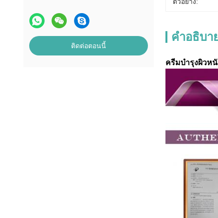
ตัวอย่าง:
คําอธิบาย
ติดต่อตอนนี้
ครีมบํารุงผิวห