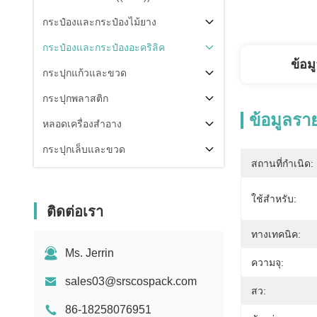
กระป๋องและกระป๋องไม้ยาง
กระป๋องและกระป๋องอะคริลิค
ข้อม
กระปุกแก้วและขวด
กระปุกพลาสติก
ข้อมูลรา
หลอดเครื่องสำอาง
กระปุกเล็บและขวด
สถานที่กำเนิด:
ส่วนประกอบของบรรจุ
ใช้สําหรับ:
คนอื่น
ติดต่อเรา
ทางเทคนิค:
Ms. Jerrin
ความจุ:
sales03@srscospack.com
สว:
86-18258076951