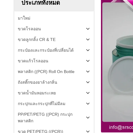
ประเภททั้งหมด
มาใหม่
ขวดโรลออน
ขวดลูกกลิ้ง CR & TE
กระป๋องและกระป๋องที่เปลี่ยนได้
ขวดแก้วโรลออน
พลาสติก ((PCR) Roll On Bottle
ถังสติ๊กของยาล้างกลิ่น
ขวดน้ำมันหอมระเหย
กระปุกและกระปุกที่ไม่มีลม
PP/PET/PETG ((PCR) กระปุก
พลาสติก
ขวด PET/PETG ((PCR))