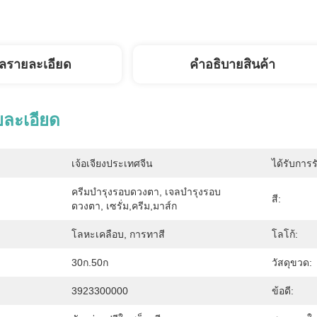
ูลรายละเอียด
คําอธิบายสินค้า
ยละเอียด
เจ้อเจียงประเทศจีน
ได้รับการร
ครีมบำรุงรอบดวงตา, ​​เจลบำรุงรอบ
สี:
ดวงตา, ​​เซรั่ม,ครีม,มาส์ก
โลหะเคลือบ, การทาสี
โลโก้:
30ก.50ก
วัสดุขวด:
3923300000
ข้อดี: