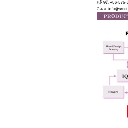
แฟ็กซ์: +86-575
อีเมล: info@srs