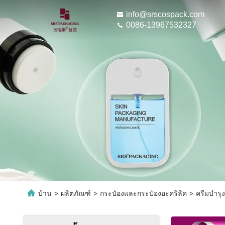
info@srscospack.com
0086-13967532327
บ้าน
>
ผลิตภัณฑ์
>
กระป๋องและกระป๋องอะคริลิค
>
ครีมบํารุ