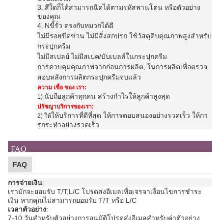
3.
สีใดก็ได้สามารถฉีดได้ตามรหัสพานโตน หรือตัวอย่าง
ของคุณ
4.
N
ขี้รั่ว ตรงกับหมวกได้ดี
ไม่มีรอยขีดข่วน ไม่มีสิ่งสกปรก ใช้วัสดุดิบคุณภาพสูงสําหรับ
กระปุกครีม
ไม่มีสเปลย์ ไม่มีสเปค/บับเบลล์ใน
กระปุกครีม
การควบคุมคุณภาพจากก่อนการผลิต, ในการผลิตเพื่อตรวจ
สอบหลังการผลิต
กระปุกครีม
จบแล้ว
ความ เชื่อ ของ เรา:
นับถือลูกค้าทุกคน สร้างกําไรให้ลูกค้าสูงสุด
1)
ปรัชญาบริการของเรา:
ให้บริการที่ดีที่สุด ให้การตอบสนองอย่างรวดเร็ว ให้กา
2) ให้
รกระทําอย่างรวดเร็ว
FAQ
FAQ
การจ่ายเงิน
:
เรามักจะยอมรับ T/T,L/C โปรดส่งอีเมลเพื่อเจรจาเงื่อนไขการชําระ
เงิน หากคุณไม่สามารถยอมรับ T/T หรือ L/C
เวลาตัวอย่าง
:
7-10 วันสําหรับตัวอย่างการอนุมัติ
โปรดส่งอีเมลสําหรับค่าตัวอย่าง