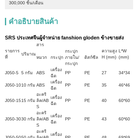
300,000 ชิ้น/เดือน
คําอธิบายสินค้า
SRS ประเทศจีนผู้จําหน่าย fanshion gloden ข้างขายส่ง
สาร
รายการ
ความสูง
L*W
กระปุก
ปริมาณ
ที่
H (mm)
(mm)
หมวก
กระปุก
ภายใน/
ดิสก์ซีล
กระปุก
เครื่อง
J050-5
5 กรัม
ABS
PP
PE
27
34*34
ฉีด
เครื่อง
J050-10
10 กรัม
ABS
PP
PE
35
46*46
ฉีด
อะคริ
เครื่อง
J050-15
15 กรัม
ลิค/AB
PP
PE
40
60*60
ฉีด
S
อะคริ
เครื่อง
J050-30
30 กรัม
ลิค/AB
PP
PE
43
60*60
ฉีด
S
อะคริ
เครื่อง
J050-50
50 กรัม
ลิค/AB
PP
PE
48
69*69