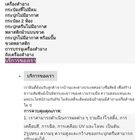
เครื่องสําอาง
กระป๋องที่ไม่มีลม
กระปุกไม่มีอากาศ
กระป๋อง 2 ห้อง
กระปุกครีมไม่มีอากาศ
พลาสติกม้วนบนขวด
กระปุกไม่มีอากาศ พร้อมปั๊ม
ขวดพลาสติก
การบรรจุเครื่องสําอาง
ถังเครื่องสําอาง
บริการของเรา
บริการของเรา
เรายินดีต้อนรับลูกค้าจากบ้านและต่างประเทศอย่างซื่อสัตย์ เพื่อสร้าง
ความสัมพันธ์เป็นมิตรระยะยาวของความร่วมมือ ความตอบแทนและ
ผลประโยชน์ร่วมกันPls ไม่ลังเลที่จะติดต่อฉันถ้าคุณมีคําถามหรือคําขอ
ใด ๆ!
การควบคุมคุณภาพ:
1. เราสามารถดําเนินการ
ผลต่าง ๆ รวมถึง f
โรสติ้ง, การ
เคลือบสี, การฉีด, การเคลือบ UV และโลหะ เป็นต้น
.
2รูปทรง ความจุ ความสูงและกว้างของ
กระปุกครีม
สามารถ
ปรับแต่งได้