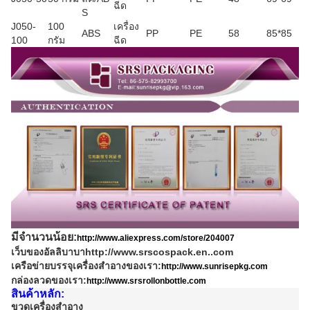
ฉีด
S
J050-
100
เครื่อง
ABS
PP
PE
58
85*85
100
กรัม
ฉีด
มีจํานวนน้อย:
http://www.aliexpress.com/store/204007
เว็บของอัลลิบาบา
http://www.srscospack.en..com
เครือข่ายบรรจุเครื่องสําอางของเรา:
http://www.sunrisepkg.com
กล่องลวดของเรา:
http://www.srsrollonbottle.com
สินค้าหลัก:
ขวดเครื่องสําอาง