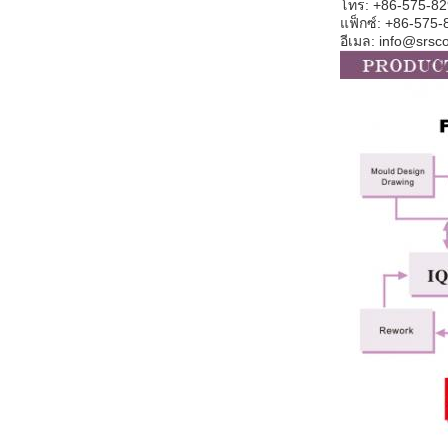
โทร: +86-575-8
แฟ็กซ์: +86-575
อีเมล: info@srs