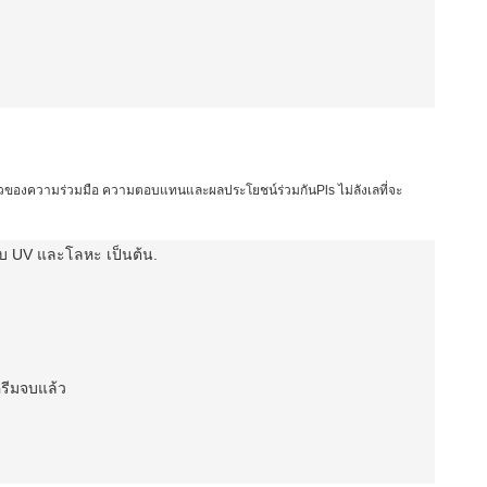
ยะยาวของความร่วมมือ ความตอบแทนและผลประโยชน์ร่วมกันPls ไม่ลังเลที่จะ
ือบ UV และโลหะ เป็นต้น
.
รีม
จบแล้ว