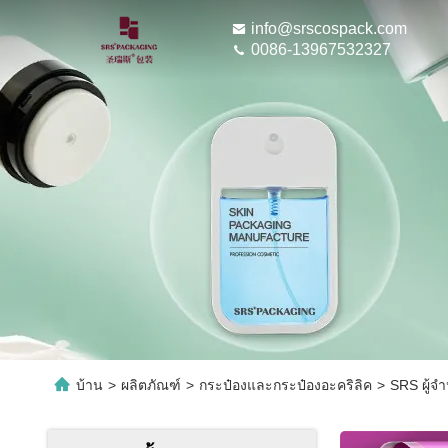
info@srscospack.com
0086-13967532327
บ้าน
>
ผลิตภัณฑ์
>
กระป๋องและกระป๋องอะคริลิค
>
SRS ผู้จํ