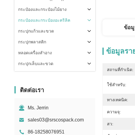
กระป๋องและกระป๋องไม้ยาง
กระป๋องและกระป๋องอะคริลิค
ข้อม
กระปุกแก้วและขวด
กระปุกพลาสติก
ข้อมูลรา
หลอดเครื่องสำอาง
กระปุกเล็บและขวด
สถานที่กำเนิด:
ส่วนประกอบของบรรจุ
ใช้สําหรับ:
คนอื่น
ติดต่อเรา
ทางเทคนิค:
Ms. Jerrin
ความจุ:
sales03@srscospack.com
สว:
86-18258076951