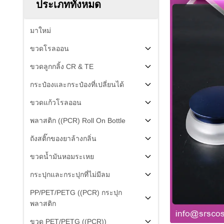
ประเภททั้งหมด
มาใหม่
ขวดโรลออน
ขวดลูกกลิ้ง CR & TE
กระป๋องและกระป๋องที่เปลี่ยนได้
ขวดแก้วโรลออน
พลาสติก ((PCR) Roll On Bottle
ถังสติ๊กของยาล้างกลิ่น
ขวดน้ำมันหอมระเหย
กระปุกและกระปุกที่ไม่มีลม
PP/PET/PETG ((PCR) กระปุก
พลาสติก
ขวด PET/PETG ((PCR))