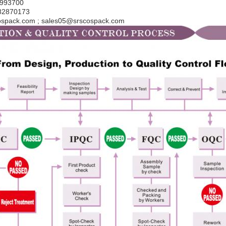
2993700
-82870173
cospack.com ; sales05@srscospack.com