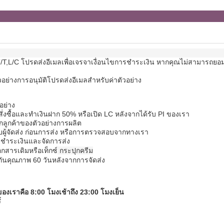
/T,L/C โปรดส่งอีเมลเพื่อเจรจาเงื่อนไขการชําระเงิน หากคุณไม่สามารถยอม
วอย่างการอนุมัติ
โปรดส่งอีเมลสําหรับค่าตัวอย่าง
อย่าง
สั่งซื้อและทําเงินฝาก 50% หรือเปิด LC หลังจากได้รับ PI ของเรา
ากลูกค้าของตัวอย่างการผลิต
ู้จัดส่ง ก่อนการส่ง หรือการตรวจสอบจากทางเรา
รชําระเงินและจัดการส่ง
อกสารเดิมหรือเท็กซ์
กระปุกครีม
ันคุณภาพ 60 วันหลังจากการจัดส่ง
องเราคือ 8:00 โมงเช้าถึง 23:00 โมงเย็น
์