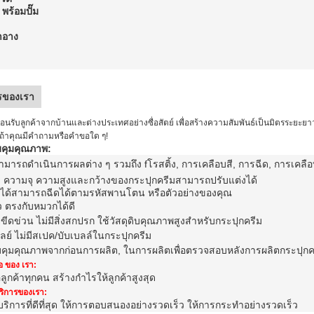
พร้อมปั๊ม
ําอาง
รของเรา
ต้อนรับลูกค้าจากบ้านและต่างประเทศอย่างซื่อสัตย์ เพื่อสร้างความสัมพันธ์เป็นมิตรระ
นถ้าคุณมีคําถามหรือคําขอใด ๆ!
คุมคุณภาพ:
สามารถดําเนินการ
ผลต่าง ๆ รวมถึง f
โรสติ้ง, การเคลือบสี, การฉีด, การเคล
ง ความจุ ความสูงและกว้างของ
กระปุกครีม
สามารถปรับแต่งได้
ก็ได้สามารถฉีดได้ตามรหัสพานโตน หรือตัวอย่างของคุณ
ั่ว ตรงกับหมวกได้ดี
ยขีดข่วน ไม่มีสิ่งสกปรก ใช้วัสดุดิบคุณภาพสูงสําหรับ
กระปุกครีม
ปลย์ ไม่มีสเปค/บับเบลล์ใน
กระปุกครีม
คุมคุณภาพจากก่อนการผลิต, ในการผลิตเพื่อตรวจสอบหลังการผลิต
กระปุกค
อ ของ เรา:
อลูกค้าทุกคน สร้างกําไรให้ลูกค้าสูงสุด
ริการของเรา:
บริการที่ดีที่สุด ให้การตอบสนองอย่างรวดเร็ว ให้การกระทําอย่างรวดเร็ว