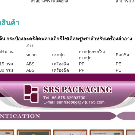
ตัวอย่างฟรีในสต็อกสี
สามารถใน
สินค้า
ยจีน กระป๋องอะคริลิคพลาสติกรีไซเคิลหรูหราสําหรับเครื่องสําอาง
สาร
ปริมาณ
กระปุกภายใน/
หมวก
กระปุก
ดิสก์ซีล
กระปุก
15 กรัม
ABS
เครื่องฉีด
PP
PE
30 กรัม
ABS
เครื่องฉีด
PP
PE