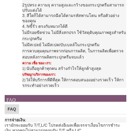
2รูปทรง ความจุ ความสูงและกว้างของ
กระปุกครีม
สามารถ
ปรับแต่งได้
3.
สีใดก็ได้สามารถฉีดได้ตามรหัสพานโตน หรือตัวอย่าง
ของคุณ
4.
N
ขี้รั่ว ตรงกับหมวกได้ดี
ไม่มีรอยขีดข่วน ไม่มีสิ่งสกปรก ใช้วัสดุดิบคุณภาพสูงสําหรับ
กระปุกครีม
ไม่มีสเปลย์ ไม่มีสเปค/บับเบลล์ใน
กระปุกครีม
การควบคุมคุณภาพจากก่อนการผลิต, ในการผลิตเพื่อตรวจ
สอบหลังการผลิต
กระปุกครีม
จบแล้ว
ความ เชื่อ ของ เรา:
นับถือลูกค้าทุกคน สร้างกําไรให้ลูกค้าสูงสุด
1)
ปรัชญาบริการของเรา:
ให้บริการที่ดีที่สุด ให้การตอบสนองอย่างรวดเร็ว ให้กา
2) ให้
รกระทําอย่างรวดเร็ว
FAQ
FAQ
การจ่ายเงิน
:
เรามักจะยอมรับ T/T,L/C โปรดส่งอีเมลเพื่อเจรจาเงื่อนไขการชําระ
เงิน หากคุณไม่สามารถยอมรับ T/T หรือ L/C