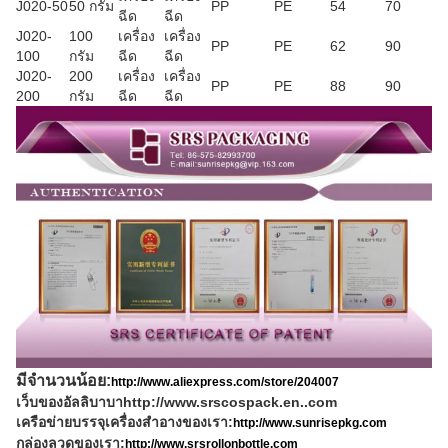
J020-50
50 กรัม
PP
PE
54
70
ฉีด
ฉีด
J020-
100
เครื่อง
เครื่อง
PP
PE
62
90
100
กรัม
ฉีด
ฉีด
J020-
200
เครื่อง
เครื่อง
PP
PE
88
90
200
กรัม
ฉีด
ฉีด
มีจํานวนน้อย:
http://www.aliexpress.com/store/204007
เว็บของอัลลิบาบา
http://www.srscospack.en..com
เครือข่ายบรรจุเครื่องสําอางของเรา:
http://www.sunrisepkg.com
กล่องลวดของเรา:
http://www.srsrollonbottle.com