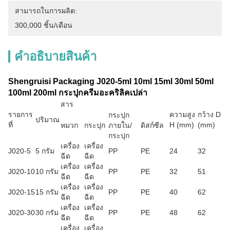
สามารถในการผลิต:
300,000 ชิ้น/เดือน
คําอธิบายสินค้า
Shengruisi Packaging J020-5ml 10ml 15ml 30ml 50ml
100ml 200ml กระปุกครีมอะคริลิคเปล่า
สาร
รายการ
ความสูง
กว้าง D
กระปุก
ปริมาณ
ที่
H (mm)
(mm)
หมวก
กระปุก
ภายใน/
ดิสก์ซีล
กระปุก
เครื่อง
เครื่อง
J020-5
5 กรัม
PP
PE
24
32
ฉีด
ฉีด
เครื่อง
เครื่อง
J020-10
10 กรัม
PP
PE
32
51
ฉีด
ฉีด
เครื่อง
เครื่อง
J020-15
15 กรัม
PP
PE
40
62
ฉีด
ฉีด
เครื่อง
เครื่อง
J020-30
30 กรัม
PP
PE
48
62
ฉีด
ฉีด
เครื่อง
เครื่อง