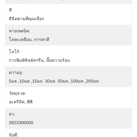
สี:
สีฉีดตามที่คุณเลือก
ทางเทคนิค:
โลหะเคลือบ, การทาสี
โลโก้:
การพิมพ์ซิลค์สกรีน, ปั๊มความร้อน
ความจุ:
5มล.,10มล.,15มล. 30มล. 50มล.,100มล.,200มล.
วัสดุขวด:
อะครีลิค, พีพี
สว:
3923300000
ข้อดี: