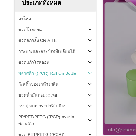
ประเภททั้งหมด
มาใหม่
ขวดโรลออน
ขวดลูกกลิ้ง CR & TE
กระป๋องและกระป๋องที่เปลี่ยนได้
ขวดแก้วโรลออน
พลาสติก ((PCR) Roll On Bottle
ถังสติ๊กของยาล้างกลิ่น
ขวดน้ำมันหอมระเหย
กระปุกและกระปุกที่ไม่มีลม
PP/PET/PETG ((PCR) กระปุก
พลาสติก
ขวด PET/PETG ((PCR))