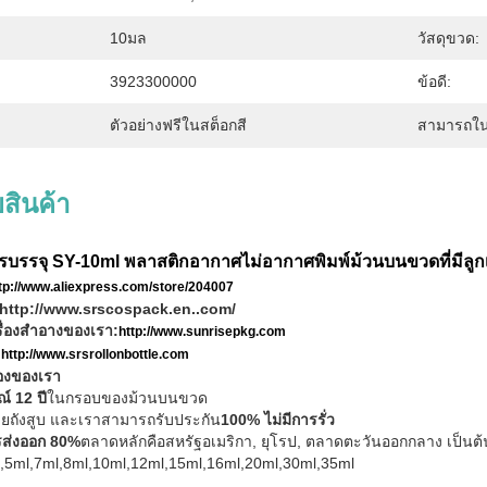
10มล
วัสดุขวด:
3923300000
ข้อดี:
ตัวอย่างฟรีในสต็อกสี
สามารถใน
สินค้า
รบรรจุ SY-10ml พลาสติกอากาศไม่อากาศพิมพ์ม้วนบนขวดที่มีลูก
tp://www.aliexpress.com/store/204007
http://www.srscospack.en..com/
รื่องสําอางของเรา:
http://www.sunrisepkg.com
:
http://www.srsrollonbottle.com
๋องของเรา
์ 12 ปี
ในกรอบของม้วนบนขวด
ยถังสูบ และเราสามารถรับประกัน
100% ไม่มีการรั่ว
รส่งออก 80%
ตลาดหลักคือสหรัฐอเมริกา, ยุโรป, ตลาดตะวันออกกลาง เป็นต้
l,5ml,7ml,8ml,10ml,12ml,15ml,16ml,20ml,30ml,35ml