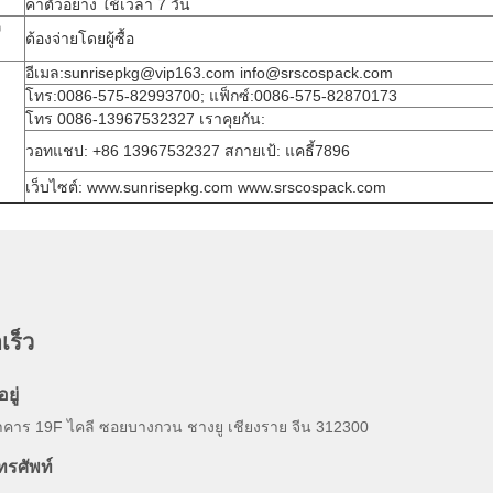
ค่าตัวอย่าง ใช้เวลา 7 วัน
ว
ต้องจ่ายโดยผู้ซื้อ
อีเมล:sunrisepkg@vip163.com info@srscospack.com
โทร:0086-575-82993700; แฟ็กซ์:0086-575-82870173
โทร 0086-13967532327 เราคุยกัน:
วอทแชป: +86 13967532327 สกายเป้: แคธี้7896
เว็บไซต์: www.sunrisepkg.com www.srscospack.com
เร็ว
อยู่
าคาร 19F ไคลี ซอยบางกวน ชางยู เชียงราย จีน 312300
ทรศัพท์