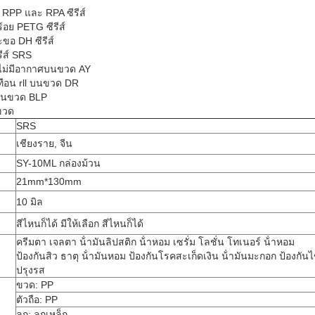
 RPP และ RPA ซีรีส์
ร้อย PETG ซีรีส์
ขอ DH ซีรีส์
ีรีส์ SRS
ไม่มีอากาศบนขวด AY
ทือน rll บนขวด DR
บนขวด BLP
ขวด
SRS
เชียงราย, จีน
SY-10ML กล่องม้วน
21mm*130mm
10 มิล
สีไหนก็ได้ มีให้เลือก สีไหนก็ได้
ครีมตา เจลตา น้ํามันลิปสติก น้ําหอม เซรั่ม โลชั่น โทเนอร์ น้ําหอม
ป้องกันสิว ธาตุ น้ํามันหอม ป้องกันโรคสะเก็ดเงิน น้ํามันมะกอก ป้องกันไ
ปรุงรส
ขวด: PP
ตัวถือ: PP
ลูก: ลูกเหล็ก