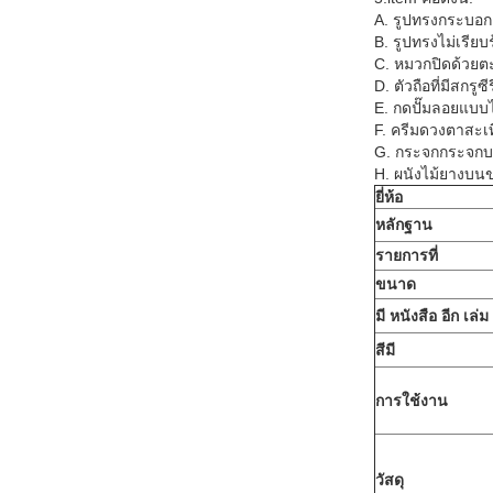
A. รูปทรงกระบอก
B. รูปทรงไม่เรียบ
C. หมวกปิดด้วยตะ
D. ตัวถือที่มีสกรูซ
E. กดปั๊มลอยแบบ
F. ครีมดวงตาสะเ
G. กระจกกระจก
H. ผนังไม้ยางบน
ยี่ห้อ
หลักฐาน
รายการที่
ขนาด
มี หนังสือ อีก เล่ม
สีมี
การใช้งาน
วัสดุ