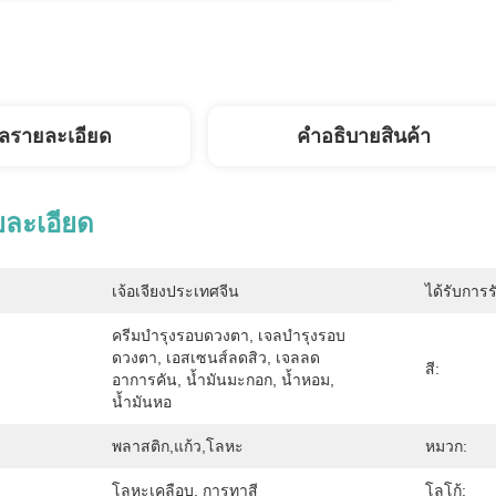
ูลรายละเอียด
คําอธิบายสินค้า
ยละเอียด
เจ้อเจียงประเทศจีน
ได้รับการร
ครีมบำรุงรอบดวงตา, ​​เจลบำรุงรอบ
ดวงตา, ​​เอสเซนส์ลดสิว, เจลลด
สี:
อาการคัน, น้ำมันมะกอก, น้ำหอม, 
น้ำมันหอ
พลาสติก,แก้ว,โลหะ
หมวก:
โลหะเคลือบ, การทาสี
โลโก้: