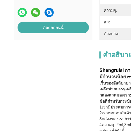
ความจุ:
สว:
ติดต่อตอนนี้
ตัวอย่าง:
คําอธิบาย
Shengruisi กา
มีจํานวนน้อย:
ht
เว็บของอัลลิบาบา
เครือข่ายบรรจุเค
กล่องลวดของเรา
ข้อดีสําหรับกระป
1เรามี
ประสบการณ
2เราทดสอบมันด้ว
3กล่องของเรา
กา
4ความจุ: 2ml,3m
5.item คือดังนี้: