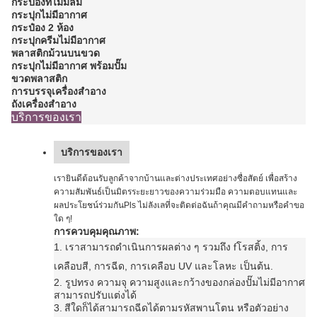
กระป๋องที่ไม่มีลม
กระปุกไม่มีอากาศ
กระป๋อง 2 ห้อง
กระปุกครีมไม่มีอากาศ
พลาสติกม้วนบนขวด
กระปุกไม่มีอากาศ พร้อมปั๊ม
ขวดพลาสติก
การบรรจุเครื่องสําอาง
ถังเครื่องสําอาง
บริการของเรา
บริการของเรา
เรายินดีต้อนรับลูกค้าจากบ้านและต่างประเทศอย่างซื่อสัตย์ เพื่อสร้าง
ความสัมพันธ์เป็นมิตรระยะยาวของความร่วมมือ ความตอบแทนและ
ผลประโยชน์ร่วมกันPls ไม่ลังเลที่จะติดต่อฉันถ้าคุณมีคําถามหรือคําขอ
ใด ๆ!
การควบคุมคุณภาพ:
1. เราสามารถดําเนินการ
ผลต่าง ๆ รวมถึง f
โรสติ้ง, การ
เคลือบสี, การฉีด, การเคลือบ UV และโลหะ เป็นต้น
.
2. รูปทรง ความจุ ความสูงและกว้างของกล่องปั๊มไม่มีอากาศ
สามารถปรับแต่งได้
3.
สีใดก็ได้สามารถฉีดได้ตามรหัสพานโตน หรือตัวอย่าง