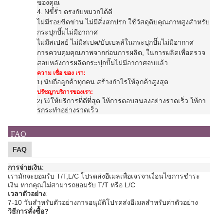
ของคุณ
4.
N
ขี้รั่ว ตรงกับหมวกได้ดี
ไม่มีรอยขีดข่วน ไม่มีสิ่งสกปรก ใช้วัสดุดิบคุณภาพสูงสําหรับ
กระปุกปั๊มไม่มีอากาศ
ไม่มีสเปลย์ ไม่มีสเปค/บับเบลล์ใน
กระปุกปั๊มไม่มีอากาศ
การควบคุมคุณภาพจากก่อนการผลิต, ในการผลิตเพื่อตรวจ
สอบหลังการผลิต
กระปุกปั๊มไม่มีอากาศ
จบแล้ว
ความ เชื่อ ของ เรา:
นับถือลูกค้าทุกคน สร้างกําไรให้ลูกค้าสูงสุด
1)
ปรัชญาบริการของเรา:
ให้บริการที่ดีที่สุด ให้การตอบสนองอย่างรวดเร็ว ให้กา
2) ให้
รกระทําอย่างรวดเร็ว
FAQ
FAQ
การจ่ายเงิน
:
เรามักจะยอมรับ T/T,L/C โปรดส่งอีเมลเพื่อเจรจาเงื่อนไขการชําระ
เงิน หากคุณไม่สามารถยอมรับ T/T หรือ L/C
เวลาตัวอย่าง
:
7-10 วันสําหรับตัวอย่างการอนุมัติ
โปรดส่งอีเมลสําหรับค่าตัวอย่าง
วิธีการสั่งซื้อ?