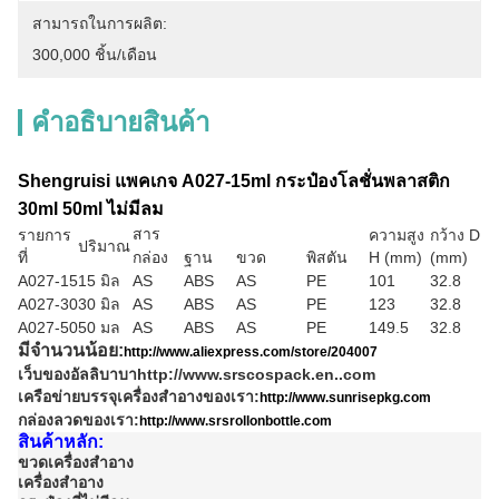
สามารถในการผลิต:
300,000 ชิ้น/เดือน
คําอธิบายสินค้า
Shengruisi แพคเกจ A027-15ml กระป๋องโลชั่นพลาสติก
30ml 50ml ไม่มีลม
สาร
รายการ
ความสูง
กว้าง D
ปริมาณ
ที่
กล่อง
ฐาน
ขวด
พิสตัน
H (mm)
(mm)
A027-15
15 มิล
AS
ABS
AS
PE
101
32.8
A027-30
30 มิล
AS
ABS
AS
PE
123
32.8
A027-50
50 มล
AS
ABS
AS
PE
149.5
32.8
มีจํานวนน้อย:
http://www.aliexpress.com/store/204007
เว็บของอัลลิบาบา
http://www.srscospack.en..com
เครือข่ายบรรจุเครื่องสําอางของเรา:
http://www.sunrisepkg.com
กล่องลวดของเรา:
http://www.srsrollonbottle.com
สินค้าหลัก:
ขวดเครื่องสําอาง
เครื่องสําอาง